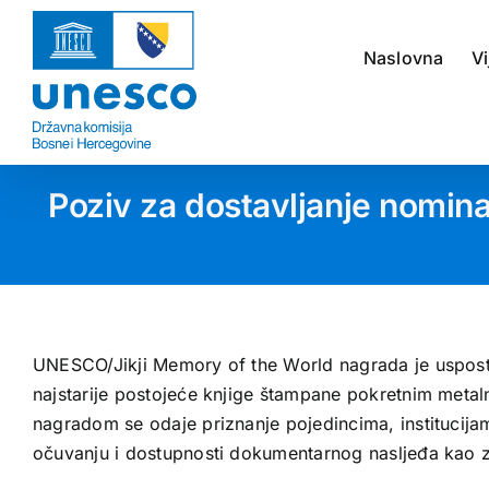
Skip
to
Naslovna
Vi
content
Poziv za dostavljanje nomin
UNESCO/Jikji Memory of the World nagrada je usposta
najstarije postojeće knjige štampane pokretnim met
nagradom se odaje priznanje pojedincima, institucijam
očuvanju i dostupnosti dokumentarnog nasljeđa kao z