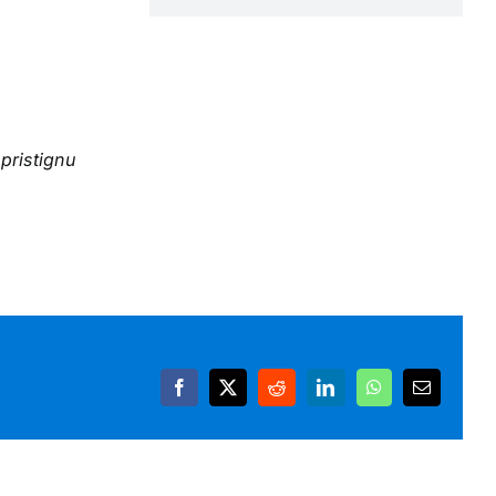
pristignu
Facebook
X
Reddit
LinkedIn
WhatsApp
Email