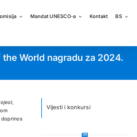
omisija
Mandat UNESCO-a
Kontakt
BS
f the World nagradu za 2024.
yojeol
,
Vijesti i konkursi
Ovom
n doprinos