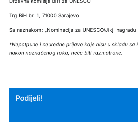
Državna komisija BiH za UNESCO
Trg BiH br. 1, 71000 Sarajevo
Sa naznakom: „Nominacija za UNESCO/Jikji nagradu
*Nepotpune i neuredne prijave koje nisu u skladu sa k
nakon naznačenog roka, neće biti razmatrane.
Podijeli!