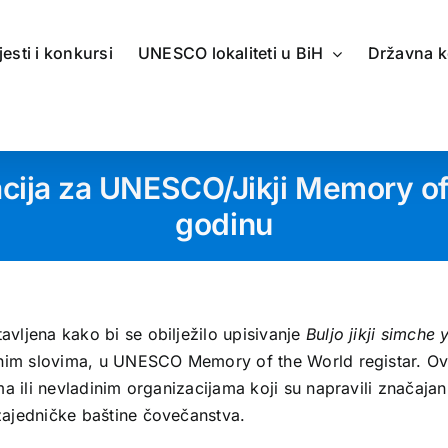
jesti i konkursi
UNESCO lokaliteti u BiH
Državna k
acija za UNESCO/Jikji Memory o
godinu
vljena kako bi se obilježilo upisivanje
Buljo jikji simche 
alnim slovima, u UNESCO Memory of the World registar. 
a ili nevladinim organizacijama koji su napravili značaja
ajedničke baštine čovečanstva.