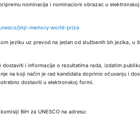
a pripremu nominacija i nominacioni obrazac u elektronskoj
-unesco/jikji-memory-world-prize
om jeziku uz prevod na jedan od službenih bh jezika, u š
taviti i informacije o rezultatima rada, izdatim publika
nje na koji način je rad kandidata doprinio očuvanju i dos
trebno dostaviti u elektronskoj formi.
j komisiji BiH za UNESCO na adresu: