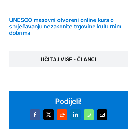
UNESCO masovni otvoreni online kurs o
sprječavanju nezakonite trgovine kulturnim
dobrima
UČITAJ VIŠE - ČLANCI
Podijeli!
Facebook
X
Reddit
LinkedIn
WhatsApp
Email