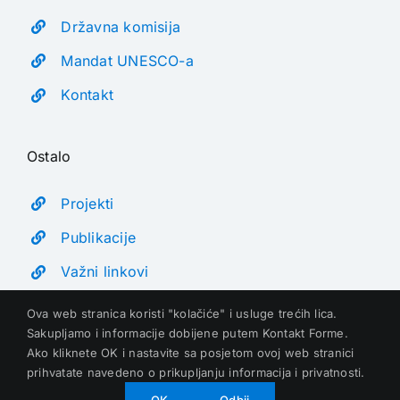
Državna komisija
Mandat UNESCO-a
Kontakt
Ostalo
Projekti
Publikacije
Važni linkovi
Ova web stranica koristi "kolačiće" i usluge trećih lica.
Sakupljamo i informacije dobijene putem Kontakt Forme.
Ako kliknete OK i nastavite sa posjetom ovoj web stranici
prihvatate navedeno o prikupljanju informacija i privatnosti.
©
2026 UNESCO BiH | Sva prava zadržana | Developed by