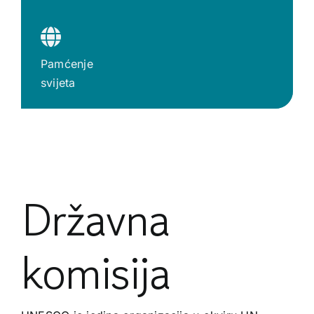
Pamćenje
svijeta
Državna
komisija