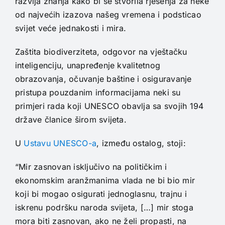
razvija znanja kako bi se stvorila rješenja za neke
od najvećih izazova našeg vremena i podsticao
svijet veće jednakosti i mira.
Zaštita biodiverziteta, odgovor na vještačku
inteligenciju, unapređenje kvalitetnog
obrazovanja, očuvanje baštine i osiguravanje
pristupa pouzdanim informacijama neki su
primjeri rada koji UNESCO obavlja sa svojih 194
države članice širom svijeta.
U
Ustavu UNESCO-a
, između ostalog, stoji:
“Mir zasnovan isključivo na političkim i
ekonomskim aranžmanima vlada ne bi bio mir
koji bi mogao osigurati jednoglasnu, trajnu i
iskrenu podršku naroda svijeta, […] mir stoga
mora biti zasnovan, ako ne želi propasti, na