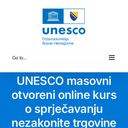
Skip
to
content
Go to...
UNESCO masovni
otvoreni online kurs
o sprječavanju
nezakonite trgovine