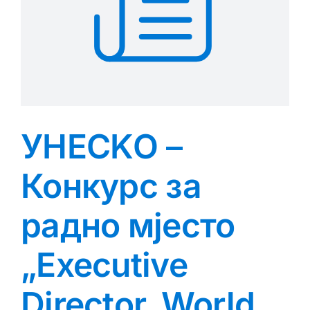
УНЕСKО –
Конкурс за
радно мјесто
„Executive
Director, World