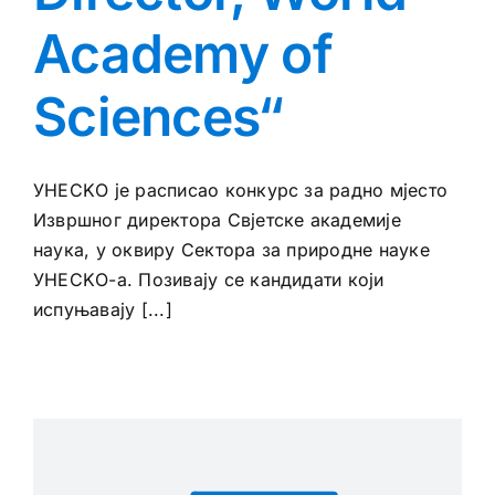
Academy of
Sciences“
УНЕСKО је расписао конкурс за радно мјесто
Извршног директора Свјетске академије
наука, у оквиру Сектора за природне науке
УНЕСKО-а. Позивају се кандидати који
испуњавају [...]