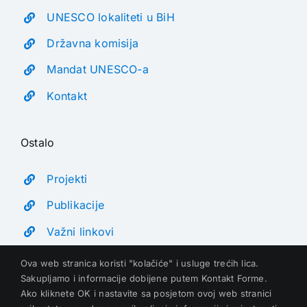
UNESCO lokaliteti u BiH
Državna komisija
Mandat UNESCO-a
Kontakt
Ostalo
Projekti
Publikacije
Važni linkovi
Ova web stranica koristi "kolačiće" i usluge trećih lica.
Sakupljamo i informacije dobijene putem Kontakt Forme.
Ako kliknete OK i nastavite sa posjetom ovoj web stranici