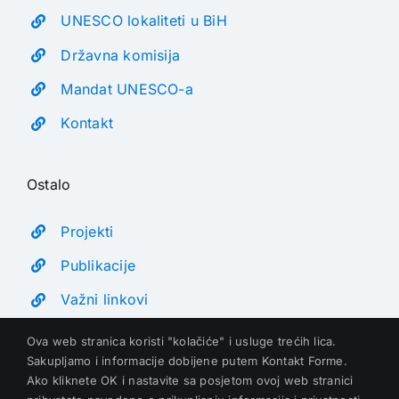
UNESCO lokaliteti u BiH
Državna komisija
Mandat UNESCO-a
Kontakt
Ostalo
Projekti
Publikacije
Važni linkovi
Ova web stranica koristi "kolačiće" i usluge trećih lica.
Sakupljamo i informacije dobijene putem Kontakt Forme.
Ako kliknete OK i nastavite sa posjetom ovoj web stranici