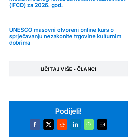
(IFCD) za 2026. god.
UNESCO masovni otvoreni online kurs o
sprječavanju nezakonite trgovine kulturnim
dobrima
UČITAJ VIŠE - ČLANCI
Podijeli!
Facebook
X
Reddit
LinkedIn
WhatsApp
Email