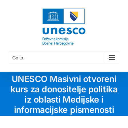
Skip
to
content
Go to...
UNESCO Masivni otvoreni
kurs za donositelje politika
iz oblasti Medijske i
informacijske pismenosti