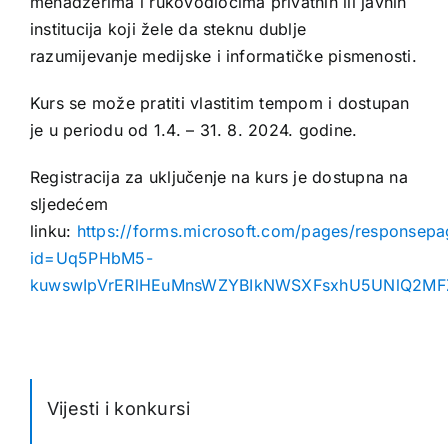
menadžerima i rukovodiocima privatnih ili javnih
institucija koji žele da steknu dublje
razumijevanje medijske i informatičke pismenosti.
Kurs se može pratiti vlastitim tempom i dostupan
je u periodu od 1.4. – 31. 8. 2024. godine.
Registracija za uključenje na kurs je dostupna na
sljedećem
linku:
https://forms.microsoft.com/pages/responsepa
id=Uq5PHbM5-
kuwswIpVrERlHEuMnsWZYBIkNWSXFsxhU5UNlQ2MF
Vijesti i konkursi