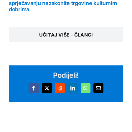
sprječavanju nezakonite trgovine kulturnim
dobrima
UČITAJ VIŠE - ČLANCI
Podijeli!
Facebook
X
Reddit
LinkedIn
WhatsApp
Email