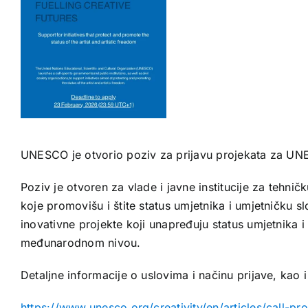
UNESCO je otvorio poziv za prijavu projekata za UN
Poziv je otvoren za vlade i javne institucije za tehničk
koje promovišu i štite status umjetnika i umjetničku 
inovativne projekte koji unapređuju status umjetnika 
međunarodnom nivou.
Detaljne informacije o uslovima i načinu prijave, kao 
https://www.unesco.org/creativity/en/articles/call-p