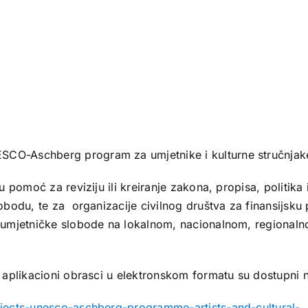
ESCO-Aschberg program za umjetnike i kulturne stručnjak
u pomoć za reviziju ili kreiranje zakona, propisa, politika 
slobodu, te za organizacije civilnog društva za finansijsk
i umjetničke slobode na lokalnom, nacionalnom, regionalno
i aplikacioni obrasci u elektronskom formatu su dostupni n
rojects-unesco-aschberg-programme-artists-and-cultural-