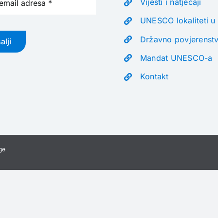
Vijesti i natječaji
UNESCO lokaliteti u
Državno povjerenst
alji
Mandat UNESCO-a
Kontakt
ge