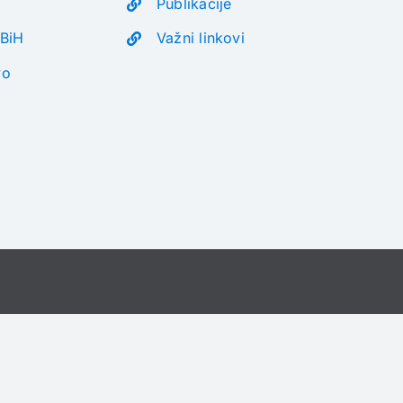
Publikacije
 BiH
Važni linkovi
vo