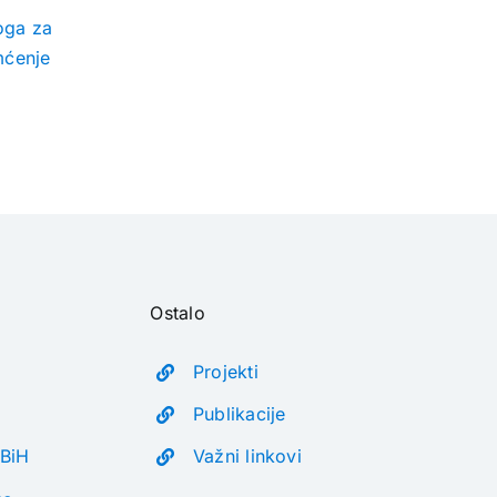
loga za
mćenje
Ostalo
Projekti
Publikacije
 BiH
Važni linkovi