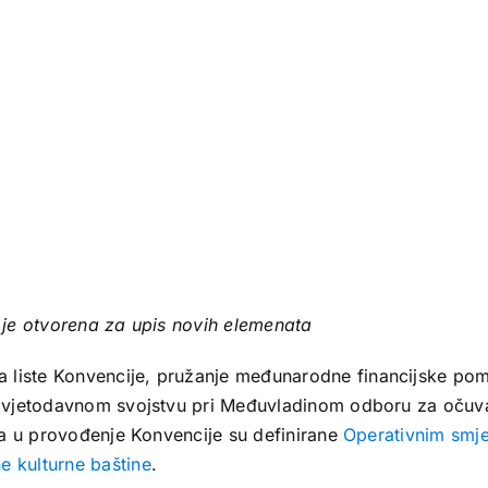
H je otvorena za upis novih elemenata
 liste Konvencije, pružanje međunarodne financijske pom
u savjetodavnom svojstvu pri Međuvladinom odboru za očuv
ica u provođenje Konvencije su definirane
Operativnim smj
e kulturne baštine
.