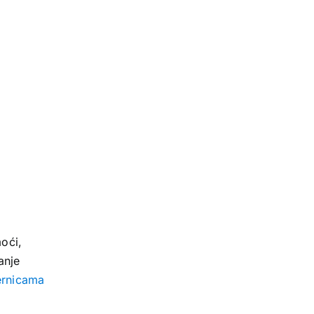
oći,
anje
ernicama