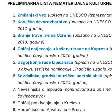
PRELIMINARNA LISTA NEMATERIJALNE KULTURNE
Zmijanjski vez
(upisan na UNESCO Reprezentativ
Konjičko drvorezbarstvo
(upisano na UNESCO Re
2017. godine)
Branje trave ive na Ozrenu
(upisano na UNESCO 
2018. godine)
Običaj natjecanja u košenju trave na Kupresu
(
baštine čovječanstva 2020. godine)
Uzgoj konja rase Lipicanaca
(upisan na UNESCO 
u okviru serijske nominacije „Tradicija uzgoja 
Sevdalinka, gradski muzičko-poetski oblik
(
upi
baštine čovječanstva 2024. godine)
Nevesinjska olimpijada (
nominovana za upis na 
čovječanstva
)
Običaj potkivanja jaja u Kreševu
Hodočašće na Ajvatovicu – Prusac