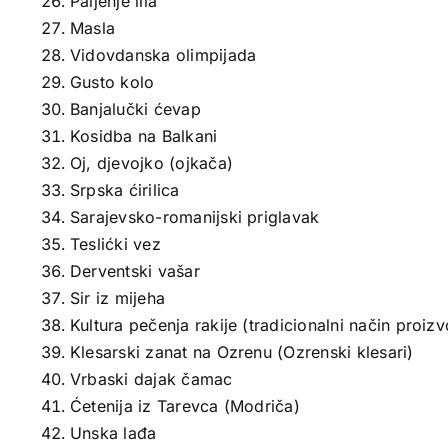
Paljenje lila
Masla
Vidovdanska olimpijada
Gusto kolo
Banjalučki ćevap
Kosidba na Balkani
Oj, djevojko (ojkača)
Srpska ćirilica
Sarajevsko-romanijski priglavak
Teslićki vez
Derventski vašar
Sir iz mijeha
Kultura pečenja rakije (tradicionalni način proizv
Klesarski zanat na Ozrenu (Ozrenski klesari)
Vrbaski dajak čamac
Ćetenija iz Tarevca (Modriča)
Unska lađa