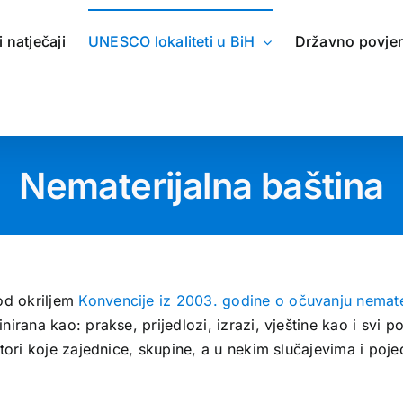
 i natječaji
UNESCO lokaliteti u BiH
Državno povje
Nematerijalna baština
od okriljem
Konvencije iz 2003. godine o očuvanju nemate
inirana kao: prakse, prijedlozi, izrazi, vještine kao i svi p
ostori koje zajednice, skupine, a u nekim slučajevima i poje