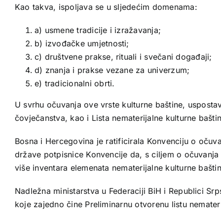
Kao takva, ispoljava se u sljedećim domenama:
a) usmene tradicije i izražavanja;
b) izvođačke umjetnosti;
c) društvene prakse, rituali i svečani događaji;
d) znanja i prakse vezane za univerzum;
e) tradicionalni obrti.
U svrhu očuvanja ove vrste kulturne baštine, uspostavl
čovječanstva, kao i Lista nematerijalne kulturne baštin
Bosna i Hercegovina je ratificirala Konvenciju o očuv
države potpisnice Konvencije da, s ciljem o očuvanja n
više inventara elemenata nematerijalne kulturne baštin
Nadležna ministarstva u Federaciji BiH i Republici Srp
koje zajedno čine Preliminarnu otvorenu listu nemater