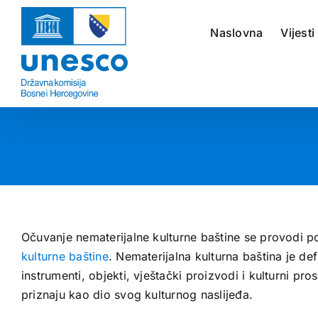
Skip
to
Naslovna
Vijesti
content
Očuvanje nematerijalne kulturne baštine se provodi p
kulturne baštine
. Nematerijalna kulturna baština je def
instrumenti, objekti, vještački proizvodi i kulturni pr
priznaju kao dio svog kulturnog naslijeđa.