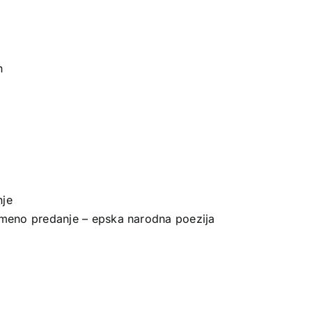
n
nje
usmeno predanje – epska narodna poezija