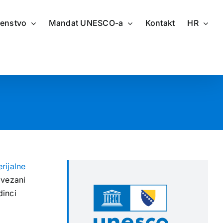
renstvo
Mandat UNESCO-a
Kontakt
HR
rijalne
ovezani
dinci