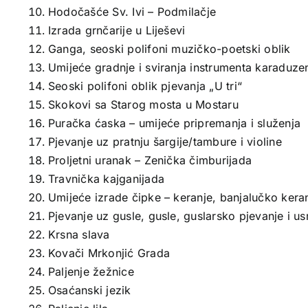
Hodočašće Sv. Ivi – Podmilačje
Izrada grnčarije u Liješevi
Ganga, seoski polifoni muzičko-poetski oblik
Umijeće gradnje i sviranja instrumenta karaduze
Seoski polifoni oblik pjevanja „U tri“
Skokovi sa Starog mosta u Mostaru
Puračka ćaska – umijeće pripremanja i služenja
Pjevanje uz pratnju šargije/tambure i violine
Proljetni uranak – Zenička čimburijada
Travnička kajganijada
Umijeće izrade čipke – keranje, banjalučko kera
Pjevanje uz gusle, gusle, guslarsko pjevanje i 
Krsna slava
Kovači Mrkonjić Grada
Paljenje žežnice
Osaćanski jezik