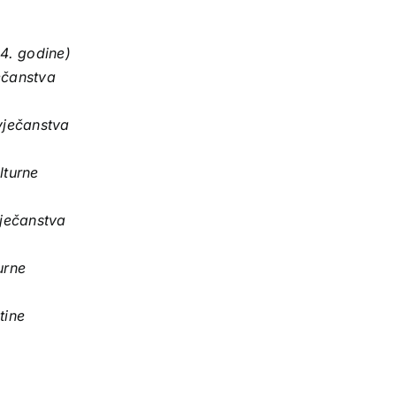
4. godine)
ečanstva
vječanstva
lturne
vječanstva
urne
tine