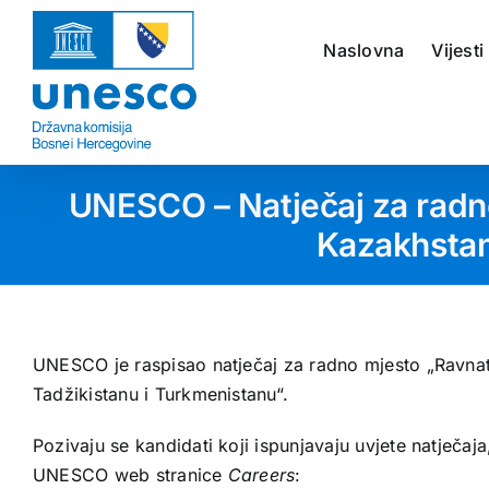
Skip
to
Naslovna
Vijesti
content
UNESCO – Natječaj za radn
Kazakhstan
UNESCO je raspisao natječaj za radno mjesto „Ravnat
Tadžikistanu i Turkmenistanu“.
Pozivaju se kandidati koji ispunjavaju uvjete natječaj
UNESCO web stranice
Careers
: