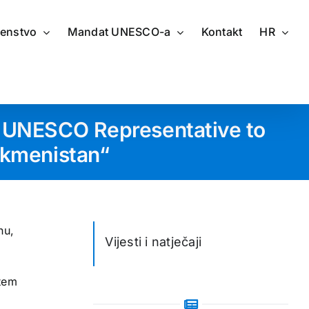
renstvo
Mandat UNESCO-a
Kontakt
HR
d UNESCO Representative to
rkmenistan“
nu,
Vijesti i natječaji
utem