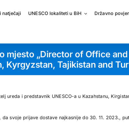
 i natječaji
UNESCO lokaliteti u BiH
Državno povje
o mjesto „Director of Office an
, Kyrgyzstan, Tajikistan and Tu
elj ureda i predstavnik UNESCO-a u Kazahstanu, Kirgista
a, da svoje prijave dostave najkasnije do 30. 11. 2023., p