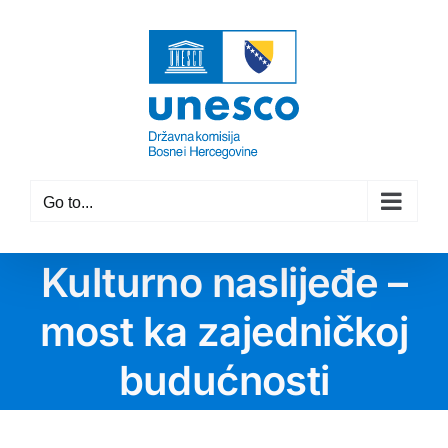
Skip
to
content
Go to...
Kulturno naslijeđe –
most ka zajedničkoj
budućnosti