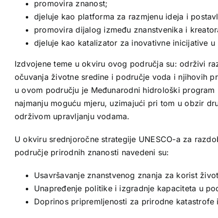
promovira znanost;
djeluje kao platforma za razmjenu ideja i postav
promovira dijalog između znanstvenika i kreatora 
djeluje kao katalizator za inovativne inicijative 
Izdvojene teme u okviru ovog područja su: održivi ra
očuvanja životne sredine i područje voda i njihovih p
u ovom području je Međunarodni hidrološki program (I
najmanju moguću mjeru, uzimajući pri tom u obzir druš
održivom upravljanju vodama.
U okviru srednjoročne strategije UNESCO-a za razdo
područje prirodnih znanosti navedeni su:
Usavršavanje znanstvenog znanja za korist život
Unapređenje politike i izgradnje kapaciteta u pod
Doprinos pripremljenosti za prirodne katastrofe 