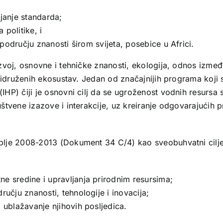
ljanje standarda;
politike, i
u području znanosti širom svijeta, posebice u Africi.
zvoj, osnovne i tehničke znanosti, ekologija, odnos izmeđ
ridruženih ekosustav. Jedan od značajnijih programa koji
HP) čiji je osnovni cilj da se ugroženost vodnih resursa
tvene izazove i interakcije, uz kreiranje odgovarajućih p
blje 2008-2013 (Dokument 34 C/4) kao sveobuhvatni cilje
ne sredine i upravljanja prirodnim resursima;
ručju znanosti, tehnologije i inovacija;
i ublažavanje njihovih posljedica.