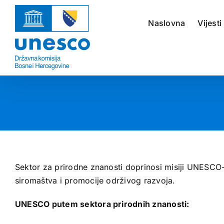
Skip
to
Naslovna
Vijesti
content
Sektor za prirodne znanosti doprinosi misiji UNESCO-a
siromaštva i promocije održivog razvoja.
UNESCO putem sektora prirodnih znanosti: