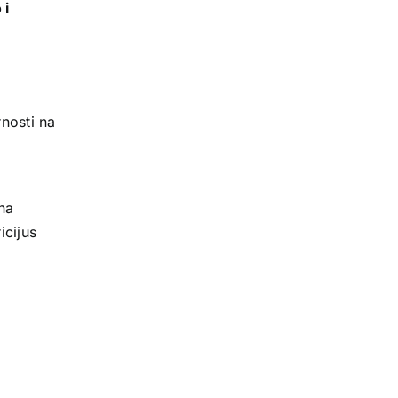
 i
rnosti na
na
icijus