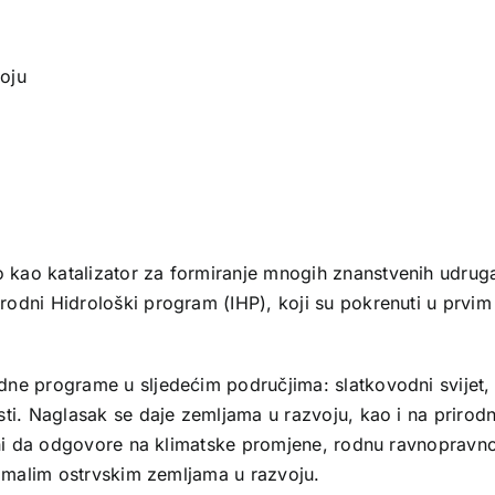
oju
ao katalizator za formiranje mnogih znanstvenih udruga i
odni Hidrološki program (IHP), koji su pokrenuti u prvim
dne programe u sljedećim područjima: slatkovodni svijet,
sti. Naglasak se daje zemljama u razvoju, kao i na prirod
rani da odgovore na klimatske promjene, rodnu ravnopravno
u malim ostrvskim zemljama u razvoju.