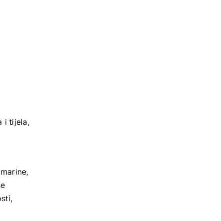
 tijela,
 marine,
ne
sti,