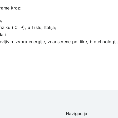
grame kroz:
a;
iku (ICTP), u Trstu, Italija;
a i
jivih izvora energije, znanstvene politike, biotehnologije
Navigacija