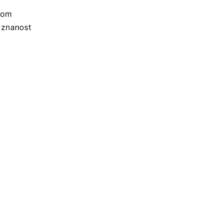
kom
a znanost