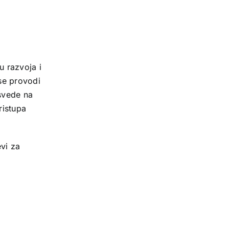
u razvoja i
 se provodi
 svede na
ristupa
vi za