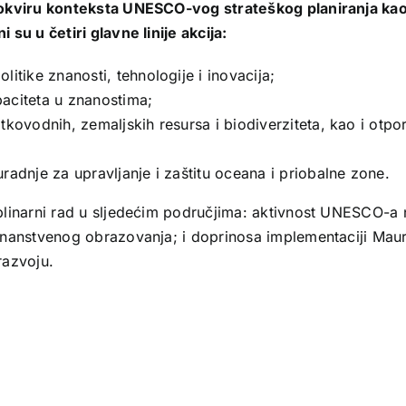
 okviru konteksta UNESCO-vog strateškog planiranja kao
su u četiri glavne linije akcija:
itike znanosti, tehnologije i inovacija;
aciteta u znanostima;
tkovodnih, zemaljskih resursa i biodiverziteta, kao i otpo
radnje za upravljanje i zaštitu oceana i priobalne zone.
plinarni rad u sljedećim područjima: aktivnost UNESCO-a 
nanstvenog obrazovanja; i doprinosa implementaciji Maur
razvoju.