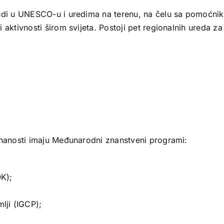
judi u UNESCO-u i uredima na terenu, na čelu sa pomoćni
aktivnosti širom svijeta. Postoji pet regionalnih ureda z
znanosti imaju Međunarodni znanstveni programi:
K);
lji (IGCP);