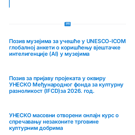
Позив музејима за учешће у UNESCO-ICOM
глобалној анкети о коришћењу вјештачке
интелигенције (AI) у музејима
Позив за пријаву пројеката у оквиру
УНЕСКО Међународног фонда за културну
разноликост (IFCD)за 2026. год.
УНЕСКО масовни отворени онлајн курс о
спречавању незаконите трговине
културним добрима