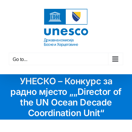
Skip
to
content
Go to...
УНЕСКО – Конкурс за
радно мјесто „„Director of
the UN Ocean Decade
Coordination Unit“