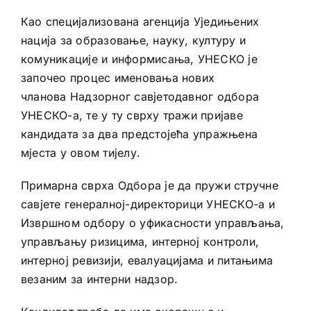
Као специјализована агенција Уједињених
нација за образовање, науку, културу и
комуникације и информисања, УНЕСКО је
започео процес именовања нових
чланова Надзорног савјетодавног одбора
УНЕСКО-а, те у ту сврху тражи пријаве
кандидата за два предстојећа упражњена
мјеста у овом тијелу.
Примарна сврха Одбора је да пружи стручне
савјете генералној-директорици УНЕСКО-а и
Извршном одбору о уфикасности управљања,
управљању ризицима, интерној контроли,
интерној ревизији, евалуацијама и питањима
везаним за интерни надзор.