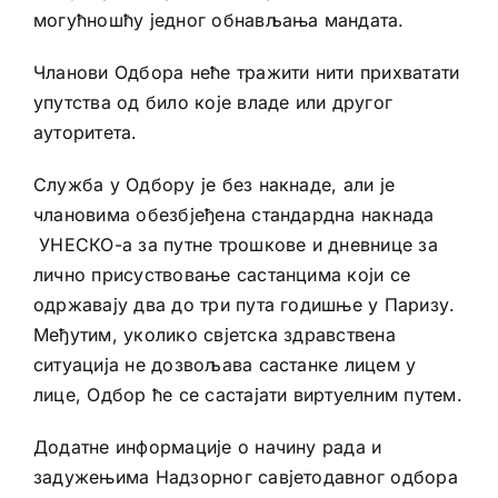
могућношћу једног обнављања мандата.
Чланови Одбора неће тражити нити прихватати
упутства од било које владе или другог
ауторитета.
Служба у Одбору је без накнаде, али је
члановима обезбјеђена стандардна накнада
УНЕСКО-а за путне трошкове и дневнице за
лично присуствовање састанцима који се
одржавају два до три пута годишње у Паризу.
Међутим, уколико свјетска здравствена
ситуација не дозвољава састанке лицем у
лице, Одбор ће се састајати виртуелним путем.
Додатне информације о начину рада и
задужењима Надзорног савјетодавног одбора