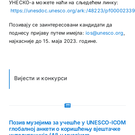
УНЕСКО-а можете наћи на сљедећем линку:
https://unesdoc.unesco.org/ark:/48223/pf0000233
Позивају се заинтересовани кандидати да
поднесу пријаву путем имејла:
ios@unesco.org
,
најкасније до 15. маја 2023. године.
Вијести и конкурси
Позив музејима за учешће у UNESCO-ICOM
глобалној анкети о коришћењу вјештачке