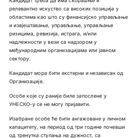
Кандидат треба да има скорашње и
релевантно искуство са високих позиција у
областима као што су финансијско управљање
и извјештавање, управљање, управљање
ризицима, ревизија, истрага, и/или
надлежности у вези са надзором у
међународним организацијама или јавном
сектору.
Кандидат мора бити екстерни и независан од
Организације.
Особе које су раније биле запослене у
УНЕСКО-у се не могу пријавити.
Изабране особе ће бити ангажоване у личном
капацитету, на период од три године почевши
од тренутка ступања на дужност, са