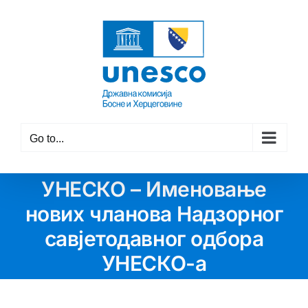
Skip
to
content
Go to...
УНЕСКО – Именовање
нових чланова Надзорног
савјетодавног одбора
УНЕСКО-а