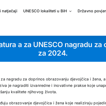
 i natječaji
UNESCO lokaliteti u BiH
Državno povje
datura a za UNESCO nagradu za o
za 2024.
 za nagradu za doprinos obrazovanju djevojčica i žena, a
iva je nagraditi izvanredne i inovativne prakse koje unap
šanju kvalitete njihovog života.
đuju obrazovanje djevojčica i žena koje realiziraju pojedi