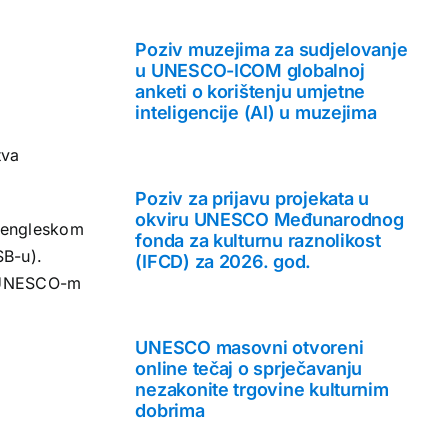
Poziv muzejima za sudjelovanje
u UNESCO-ICOM globalnoj
anketi o korištenju umjetne
inteligencije (AI) u muzejima
tva
Poziv za prijavu projekata u
okviru UNESCO Međunarodnog
a engleskom
fonda za kulturnu raznolikost
SB-u).
(IFCD) za 2026. god.
s UNESCO-m
UNESCO masovni otvoreni
online tečaj o sprječavanju
nezakonite trgovine kulturnim
dobrima