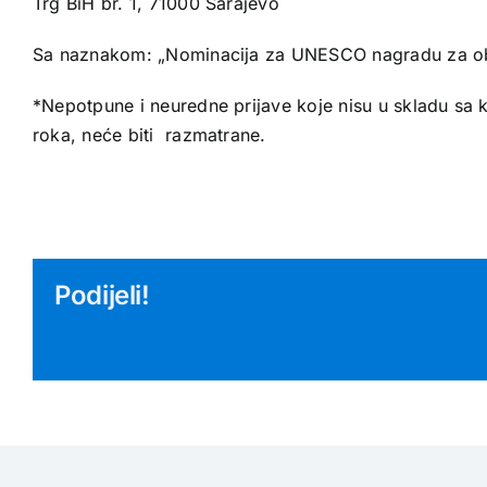
Trg BiH br. 1, 71000 Sarajevo
Sa naznakom: „Nominacija za UNESCO nagradu za obr
*Nepotpune i neuredne prijave koje nisu u skladu sa k
roka, neće biti razmatrane.
Podijeli!