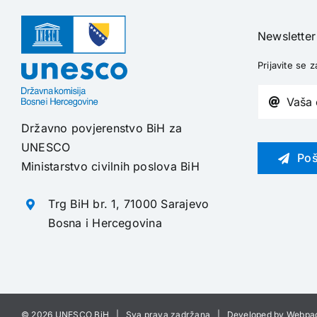
Newsletter
Prijavite se z
Državno povjerenstvo BiH za
UNESCO
Poš
Ministarstvo civilnih poslova BiH
Trg BiH br. 1, 71000 Sarajevo
Bosna i Hercegovina
©
2026 UNESCO BiH | Sva prava zadržana | Developed by
Webpa