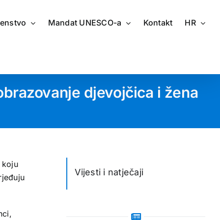
renstvo
Mandat UNESCO-a
Kontakt
HR
brazovanje djevojčica i žena
 koju
Vijesti i natječaji
rjeđuju
nci,