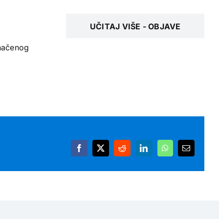
UČITAJ VIŠE - OBJAVE
značenog
Facebook
X
Reddit
LinkedIn
WhatsApp
Email