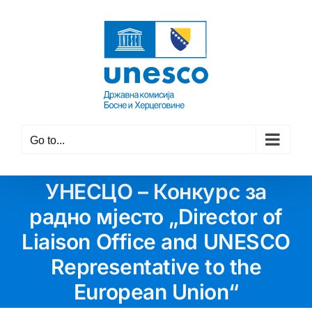
Skip
to
content
Go to...
УНЕСЦО – Конкурс за
радно мјесто „Director of
Liaison Office and UNESCO
Representative to the
European Union“