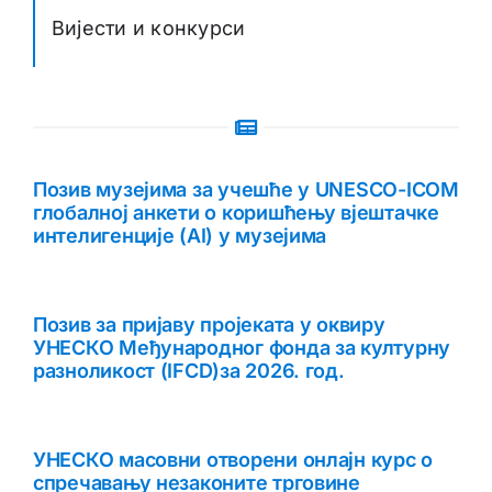
Вијести и конкурси
Позив музејима за учешће у UNESCO-ICOM
глобалној анкети о коришћењу вјештачке
интелигенције (AI) у музејима
Позив за пријаву пројеката у оквиру
УНЕСКО Међународног фонда за културну
разноликост (IFCD)за 2026. год.
УНЕСКО масовни отворени онлајн курс о
спречавању незаконите трговине