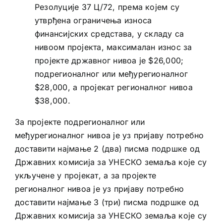
Резолуције 37 Ц/72, према којем су
утврђена ограничења износа
финансијских средстава, у складу са
нивоом пројекта, максималан износ за
пројекте државног нивоа је $26,000;
подрегионалног или међурегионалног
$28,000, а пројекат регионалног нивоа
$38,000.
За пројекте подрегионалног или
међурегионалног нивоа је уз пријаву потребно
доставити најмање 2 (два) писма подршке од
Државних комисија за УНЕСКО земаља које су
укључене у пројекат, а за пројекте
регионалног нивоа је уз пријаву потребно
доставити најмање 3 (три) писма подршке од
Државних комисија за УНЕСКО земаља које су