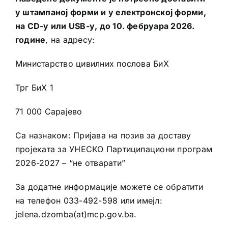
у штампаној форми и у електронској форми,
на CD-у или USB-у, до 10. фебруара 2026.
године
, на адресу:
Министарство цивилних послова БиХ
Трг БиХ 1
71 000 Сарајево
Са назнаком: Пријава на позив за доставу
пројеката за УНЕСКО Партиципациони програм
2026-2027 – “не отварати”
За додатне информације можете се обратити
на телефон 033-492-598 или имејл:
jelena.dzomba(at)mcp.gov.ba.