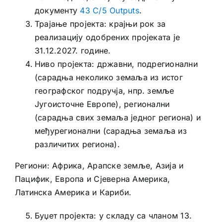
документу
43 C/5 Outputs
.
Трајање пројекта: крајњи рок за
реализацију одобрених пројеката је
31.12.2027. године.
Ниво пројекта: државни, подрегионални
(сарадња неколико земаља из истог
географског подручја, нпр. земље
Југоисточне Европе), регионални
(сарадња свих земаља једног региона) и
међурегионални (сарадња земаља из
различитих региона).
Региони: Африка, Арапске земље, Азија и
Пацифик, Европа и Сјеверна Америка,
Латинска Америка и Кариби.
Буџет пројекта: у складу са чланом 13.