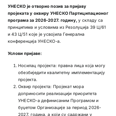
УНЕСКО је отворио позив за пријаву
пројеката у оквиру УНЕСКО Партиципационог
програма за 2026-2027. годину,
у складу са
принципима и условима из Резолуција 39 Ц/61
и 43 Ц/51 које је усвојила Генерална
конференција УНЕСКО-а.
Услови пријаве:
Носилац пројекта: правна лица која могу
обезбиједити квалитетну имплементацију
пројекта.
Оквир пројекта: Пројекат мора
доприносити реализацији приоритета
УНЕСКО-а дефинисаним Програмом и
буџетом Организације за период 2026-
2027. година, а који су садржани у