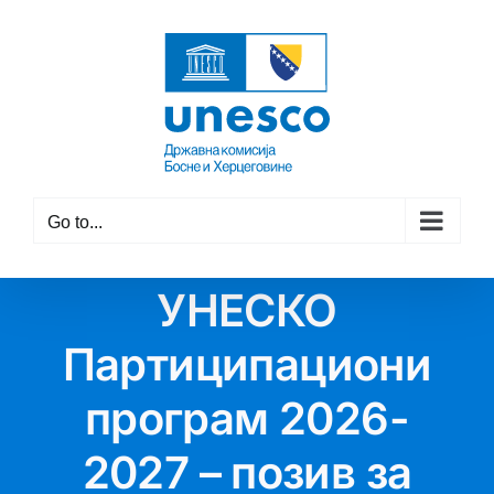
Skip
to
content
Go to...
УНЕСКО
Партиципациони
програм 2026-
2027 – позив за