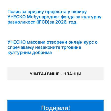
Позив за пријаву пројеката у оквиру
УНЕСКО Међународног фонда за културну
разноликост (IFCD)за 2026. год.
УНЕСКО масовни отворени онлајн курс о
спречавању незаконите трговине
културним добрима
УЧИТАЈ ВИШЕ - ЧЛАНЦИ
Подијели!