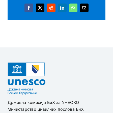
Facebook
X
Reddit
LinkedIn
WhatsApp
Email
Државна комисија БиХ за УНЕСКО
Министарство цивилних послова БиХ