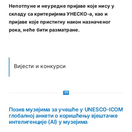
Непотпуне и неуредне пријаве које нису у
складу са критеријима УНЕСКО-а, као и
пријаве које пристигну након назначеног
рока, неће бити разматране.
Вијести и конкурси
Позив музејима за учешће у UNESCO-ICOM
глобалној анкети о коришћењу вјештачке
интелигенције (AI) у музејима