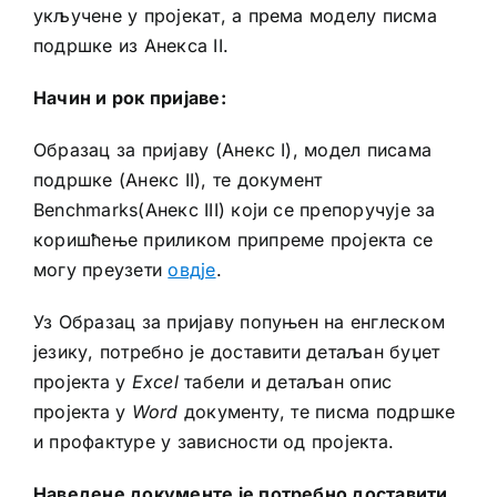
укључене у пројекат, а према моделу писма
подршке из Анекса II.
Начин и рок пријаве:
Образац за пријаву (Анекс I), модел писама
подршке (Анекс II), те документ
Benchmarks(Анекс III) који се препоручује за
коришћење приликом припреме пројекта се
могу преузети
овдје
.
Уз Образац за пријаву попуњен на енглеском
језику, потребно је доставити детаљан буџет
пројекта у
Excel
табели и детаљан опис
пројекта у
Word
документу, те писма подршке
и профактуре у зависности од пројекта.
Наведене документе је потребно доставити