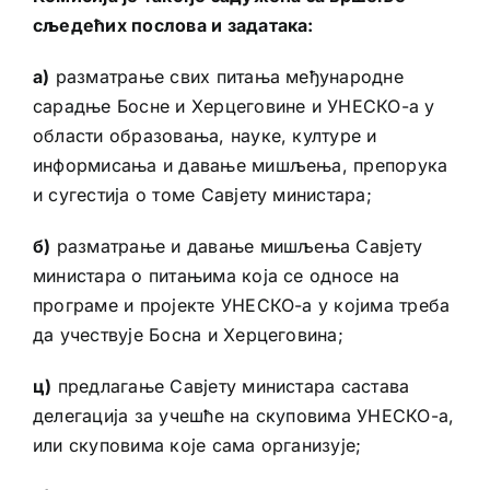
сљедећих послова и задатака:
а)
разматрање свих питања међународне
сарадње Босне и Херцеговине и УНЕСКО-а у
области образовања, науке, културе и
информисања и давање мишљења, препорука
и сугестија о томе Савјету министара;
б)
разматрање и давање мишљења Савјету
министара о питањима која се односе на
програме и пројекте УНЕСКО-а у којима треба
да учествује Босна и Херцеговина;
ц)
предлагање Савјету министара састава
делегација за учешће на скуповима УНЕСКО-а,
или скуповима које сама организује;