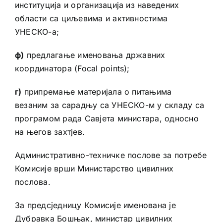
институција и организација из наведених
области са циљевима и активностима
УНЕСКО-а;
ф)
предлагање именовања државних
координатора (Focal points);
г)
припремање материјала о питањима
везаним за сарадњу са УНЕСКО-м у складу са
програмом рада Савјета министара, односно
на његов захтјев.
Административно-техничке послове за потребе
Комисије врши Министарство цивилних
послова.
За предсједницу Комисије именована је
Дубравка Бошњак, министар цивилних