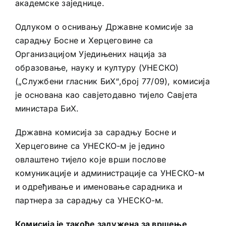
академске заједнице.
Одлуком о оснивању Државне комисије за
сарадњу Босне и Херцеговине са
Организацијом Уједињених нација за
образовање, науку и културу (УНЕСКО)
(„Службени гласник БиХ“,број 77/09), комисија
је основана као савјетодавно тијело Савјета
министара БиХ.
Државна комисија за сарадњу Босне и
Херцеговине са УНЕСКО-м је једино
овлаштено тијело које врши послове
комуникације и администрације са УНЕСКО-м
и одређивање и именовање сарадника и
партнера за сарадњу са УНЕСКО-м.
Комисија је такође задужена за вршење