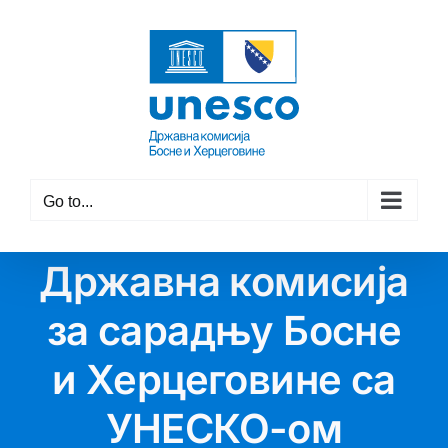
Skip
to
content
Go to...
Државна комисија
за сарадњу Босне
и Херцеговине са
УНЕСКО-ом