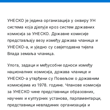
УНЕСКО је једина организација у оквиру УН
система која дјелује кроз систем државних
комисија за УНЕСКО. Државне комисије
представљају везу између држава чланица и
УНЕСКО-а, и уједно су савјетодавна тијела
Влада земаља чланица.
Улога, задаци и међусобни односи између
националних комисија, држава чланице и
УНЕСКО-а утврђени су Повељом о државним
комисијама из 1978. године. Чланове комисија
за УНЕСКО чине представници образовних,
научних и културних установа, парламентарци,
представници невладиних организација и