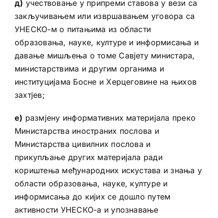
д)
учествовање у припреми ставова у вези са
закључивањем или извршавањем уговора са
УНЕСКО-м о питањима из области
образовања, науке, културе и информисања и
давање мишљења о томе Савјету министара,
министарствима и другим органима и
институцијама Босне и Херцеговине на њихов
захтјев;
е)
размјену информативних материјала преко
Министарства иностраних послова и
Министарства цивилних послова и
прикупљање других материјала ради
кориштења међународних искустава и знања у
области образовања, науке, културе и
информисања до кијих се дошло путем
активности УНЕСКО-а и упознавање