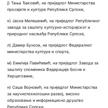
ј) Тања Ђаковић, на приједлог Министарства
просвјете и културе Републике Српске,
к) Јасна Милешевић, на приједлог Републичког
завода за заштиту културно-историјског и
природног насљеђа Републике Српске,
л) Дамир Буноза, на приједлог Федералног
министарства културе и спорта,
м) Емилија Павићевић, на приједлог Завода за
заштиту споменика Федерације Босне и
Херцеговине,
н) Саша Војновић, на приједлог Министарства
за научнотехнолошки развој, високо
образовање и информационо друштво
Републике Српске,