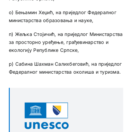
о) Бењамин Хеџић, на приједлог Федералног
министарства образовања и науке,
п) Жељка Стојичић, на приједлог Министарства
за просторно уређење, грађевинарство и
екологију Републике Српске,
р) Сабина Шахман Салихбеговић, на приједлог
Федералног министарства околиша и туризма.