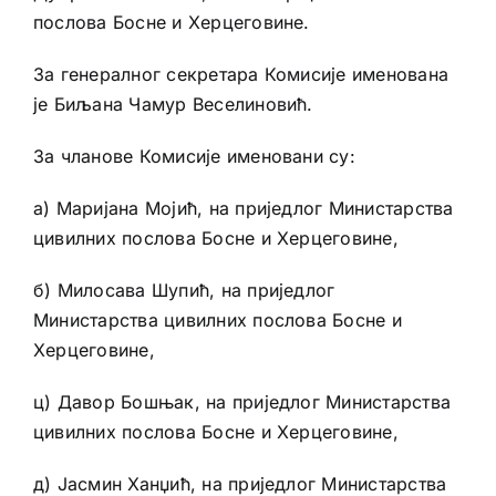
послова Босне и Херцеговине.
За генералног секретара Комисије именована
је Биљана Чамур Веселиновић.
За чланове Комисије именовани су:
а) Маријана Мојић, на приједлог Министарства
цивилних послова Босне и Херцеговине,
б) Милосава Шупић, на приједлог
Министарства цивилних послова Босне и
Херцеговине,
ц) Давор Бошњак, на приједлог Министарства
цивилних послова Босне и Херцеговине,
д) Јасмин Ханџић, на приједлог Министарства